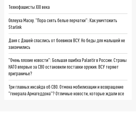
Технофашисты XXI века
Оплеуха Маску. "Пора снять белые перчатки": Как уничтожить
Starlink
Даня с Дашей спаслись от боевиков ВСУ. Но беды для малышей не
закончились
"Очень плохие новости": Большая ошибка Palantir в России. Страны
НАТО впервые за СВО остановили поставки оружия. ВСУ теряют
приграничье?
Три главных инсайда об СВО. Отмена мобилизации и возвращение
"генерала Армагеддона"? Отличные новости, которые ждали все