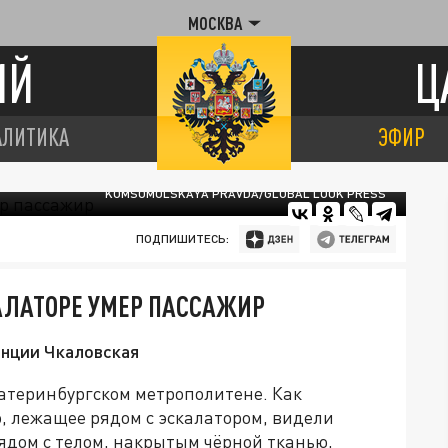
МОСКВА
ИЙ
Ц
АЛИТИКА
ЭФИР
KOMSOMOLSKAYA PRAVDA/GLOBAL LOOK PRESS
ПОДПИШИТЕСЬ:
КАЛАТОРЕ УМЕР ПАССАЖИР
танции Чкаловская
катеринбургском метрополитене. Как
о, лежащее рядом с эскалатором, видели
дом с телом, накрытым чёрной тканью,