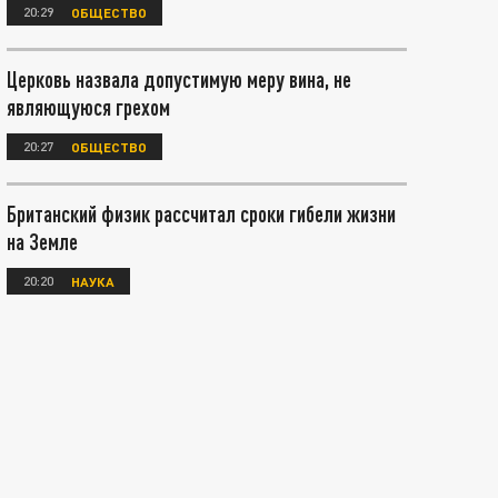
20:29
ОБЩЕСТВО
Церковь назвала допустимую меру вина, не
являющуюся грехом
20:27
ОБЩЕСТВО
Британский физик рассчитал сроки гибели жизни
на Земле
20:20
НАУКА