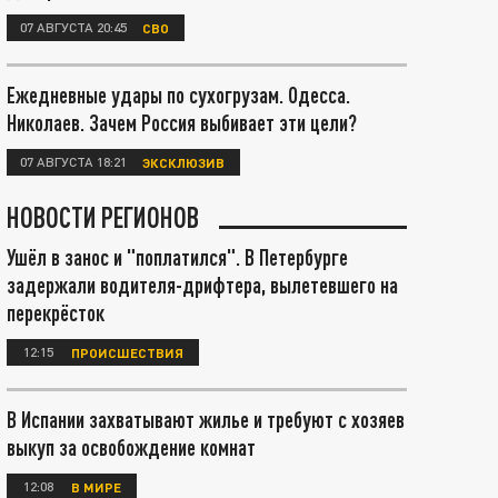
07 АВГУСТА 20:45
СВО
Ежедневные удары по сухогрузам. Одесса.
Николаев. Зачем Россия выбивает эти цели?
07 АВГУСТА 18:21
ЭКСКЛЮЗИВ
НОВОСТИ РЕГИОНОВ
Ушёл в занос и "поплатился". В Петербурге
задержали водителя-дрифтера, вылетевшего на
перекрёсток
12:15
ПРОИСШЕСТВИЯ
В Испании захватывают жилье и требуют с хозяев
выкуп за освобождение комнат
12:08
В МИРЕ