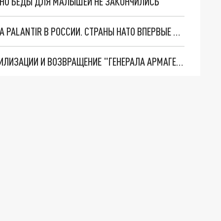
. НО БЕДЫ ДЛЯ МАЛЫШЕЙ НЕ ЗАКОНЧИЛИСЬ
"ОЧЕНЬ ПЛОХИЕ НОВОСТИ": БОЛЬШАЯ ОШИБКА PALANTIR В РОССИИ. СТРАНЫ НАТО ВПЕРВЫЕ ЗА СВО ОСТАНОВИЛИ ПОСТАВКИ ОРУЖИЯ. ВСУ ТЕРЯЮТ ПРИГРАНИЧЬЕ?
ТРИ ГЛАВНЫХ ИНСАЙДА ОБ СВО. ОТМЕНА МОБИЛИЗАЦИИ И ВОЗВРАЩЕНИЕ "ГЕНЕРАЛА АРМАГЕДДОНА"? ОТЛИЧНЫЕ НОВОСТИ, КОТОРЫЕ ЖДАЛИ ВСЕ