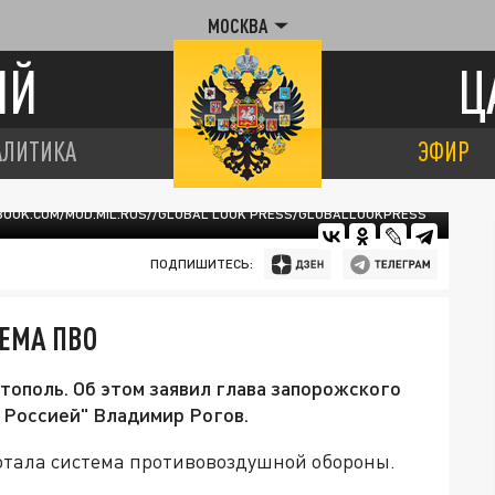
МОСКВА
ИЙ
Ц
АЛИТИКА
ЭФИР
BOOK.COM/MOD.MIL.RUS//GLOBAL LOOK PRESS/GLOBALLOOKPRESS
ПОДПИШИТЕСЬ:
ЕМА ПВО
тополь. Об этом заявил глава запорожского
 Россией" Владимир Рогов.
ботала система противовоздушной обороны.