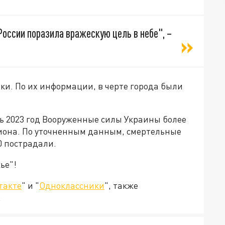
оссии поразила вражескую цель в небе", –
ки. По их информации, в черте города были
сь 2023 год Вооруженные силы Украины более
гиона. По уточненным данным, смертельные
0 пострадали.
ье"!
такте
" и "
Одноклассники
", также
.