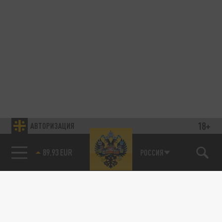
18+
АВТОРИЗАЦИЯ
89.93 EUR
РОССИЯ