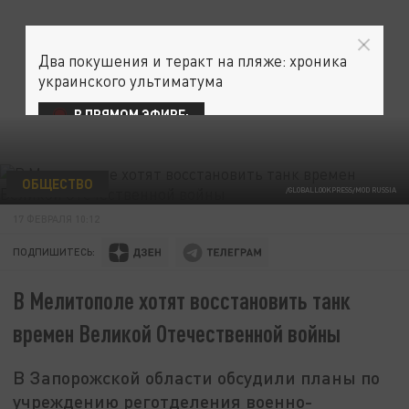
Два покушения и теракт на пляже: хроника
украинского ультиматума
В ПРЯМОМ ЭФИРЕ:
ОБЩЕСТВО
/GLOBALLOOKPRESS/MOD RUSSIA
17 ФЕВРАЛЯ 10:12
ПОДПИШИТЕСЬ:
В Мелитополе хотят восстановить танк
времен Великой Отечественной войны
В Запорожской области обсудили планы по
учреждению реготделения военно-