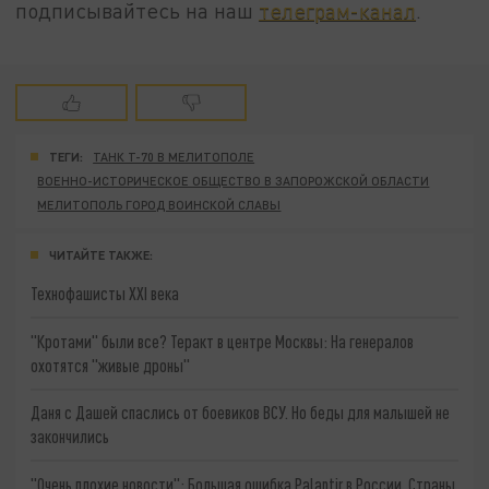
подписывайтесь на наш
телеграм-канал
.
ТЕГИ:
ТАНК Т-70 В МЕЛИТОПОЛЕ
ВОЕННО-ИСТОРИЧЕСКОЕ ОБЩЕСТВО В ЗАПОРОЖСКОЙ ОБЛАСТИ
МЕЛИТОПОЛЬ ГОРОД ВОИНСКОЙ СЛАВЫ
ЧИТАЙТЕ ТАКЖЕ:
Технофашисты XXI века
"Кротами" были все? Теракт в центре Москвы: На генералов
охотятся "живые дроны"
Даня с Дашей спаслись от боевиков ВСУ. Но беды для малышей не
закончились
"Очень плохие новости": Большая ошибка Palantir в России. Страны