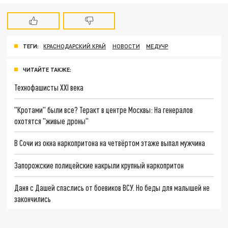
ТЕГИ:
КРАСНОДАРСКИЙ КРАЙ
НОВОСТИ
МЕДУЧР
ЧИТАЙТЕ ТАКЖЕ:
Технофашисты XXI века
"Кротами" были все? Теракт в центре Москвы: На генералов
охотятся "живые дроны"
В Сочи из окна наркопритона на четвёртом этаже выпал мужчина
Запорожские полицейские накрыли крупный наркопритон
Даня с Дашей спаслись от боевиков ВСУ. Но беды для малышей не
закончились