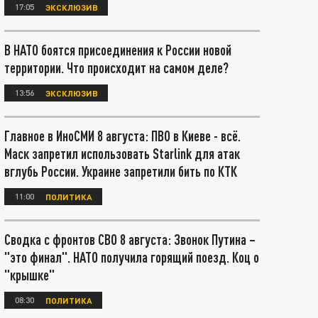
17:05
ЭКСКЛЮЗИВ
В НАТО боятся присоединения к России новой
территории. Что происходит на самом деле?
13:56
ЭКСКЛЮЗИВ
Главное в ИноСМИ 8 августа: ПВО в Киеве - всё.
Маск запретил использовать Starlink для атак
вглубь России. Украине запретили бить по КТК
11:00
ПОЛИТИКА
Сводка с фронтов СВО 8 августа: Звонок Путина –
"это финал". НАТО получила горящий поезд. Коц о
"крышке"
08:30
ПОЛИТИКА