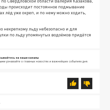
 по Свердловской области Валерия Казакова,
 воды происходит постоянное подмывание
ах лёд уже окреп, и по нему можно ходить,
о некрепкому льду небезопасно и для
улки по льду упомянутых водоёмов придётся
сывайтесь на наши каналы
ыми узнавайте о главных новостях и важнейших событиях дня.
Ь