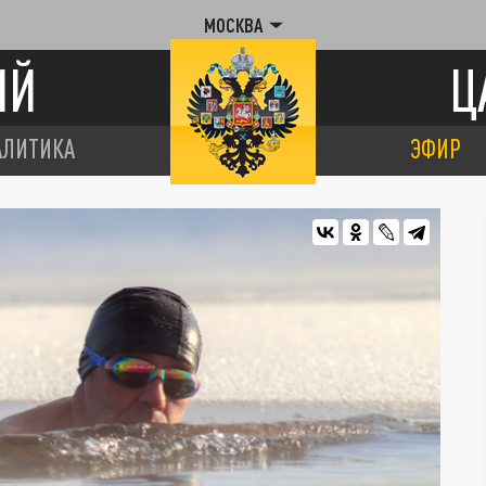
МОСКВА
ИЙ
Ц
АЛИТИКА
ЭФИР