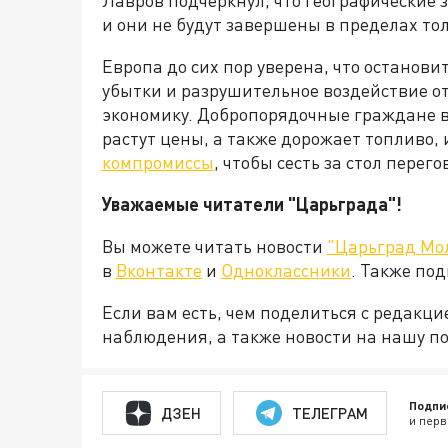
Лавров подчеркнул, что географические
и они не будут завершены в пределах то
Европа до сих пор уверена, что останови
убытки и разрушительное воздействие о
экономику. Добропорядочные граждане в
растут цены, а также дорожает топливо, 
компромиссы
, чтобы сесть за стол пере
Уважаемые читатели "Царьграда"!
Вы можете читать новости
"Царьград Мо
в
Вконтакте
и
Одноклассники
. Также по
Если вам есть, чем поделиться с редакц
наблюдения, а также новости на нашу по
Подпи
ДЗЕН
ТЕЛЕГРАМ
и перв