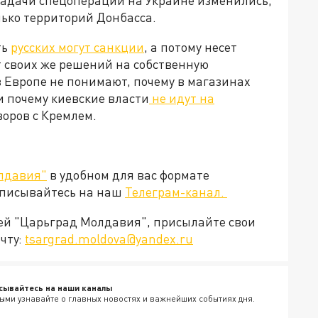
 задачи спецоперации на Украине изменились,
лько территорий Донбасса.
ть
русских могут санкции
, а потому несет
т своих же решений на собственную
 Европе не понимают, почему в магазинах
и почему киевские власти
не идут на
говоров с Кремлем.
лдавия"
в удобном для вас формате
дписывайтесь на наш
Телеграм-канал.
ией "Царьград Молдавия", присылайте свои
чту:
tsargrad.moldova@yandex.ru
сывайтесь на наши каналы
ыми узнавайте о главных новостях и важнейших событиях дня.