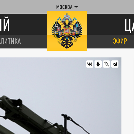
МОСКВА
ИЙ
Ц
АЛИТИКА
ЭФИР