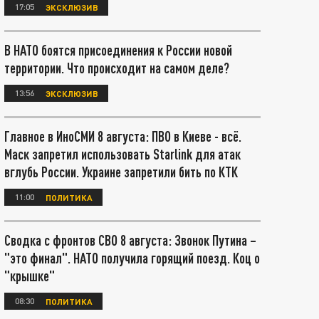
17:05
ЭКСКЛЮЗИВ
В НАТО боятся присоединения к России новой
территории. Что происходит на самом деле?
13:56
ЭКСКЛЮЗИВ
Главное в ИноСМИ 8 августа: ПВО в Киеве - всё.
Маск запретил использовать Starlink для атак
вглубь России. Украине запретили бить по КТК
11:00
ПОЛИТИКА
Сводка с фронтов СВО 8 августа: Звонок Путина –
"это финал". НАТО получила горящий поезд. Коц о
"крышке"
08:30
ПОЛИТИКА