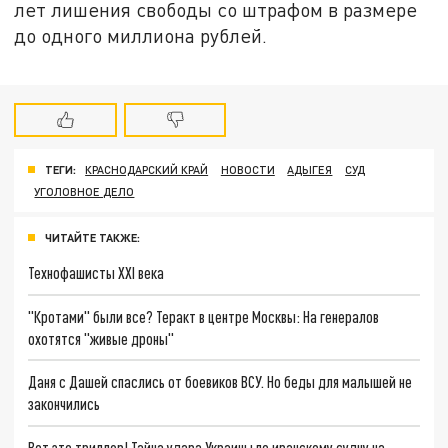
лет лишения свободы со штрафом в размере
до одного миллиона рублей.
ТЕГИ:
КРАСНОДАРСКИЙ КРАЙ
НОВОСТИ
АДЫГЕЯ
СУД
УГОЛОВНОЕ ДЕЛО
ЧИТАЙТЕ ТАКЖЕ:
Технофашисты XXI века
"Кротами" были все? Теракт в центре Москвы: На генералов
охотятся "живые дроны"
Даня с Дашей спаслись от боевиков ВСУ. Но беды для малышей не
закончились
Вот это триллер! Тайна удара Украины по иранскому судну на