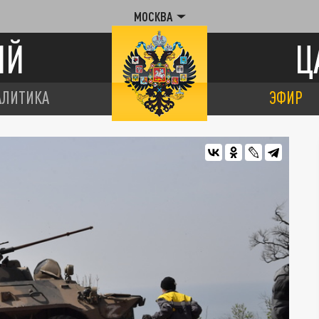
МОСКВА
ИЙ
Ц
АЛИТИКА
ЭФИР