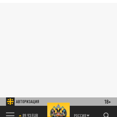
18+
АВТОРИЗАЦИЯ
89.93 EUR
РОССИЯ