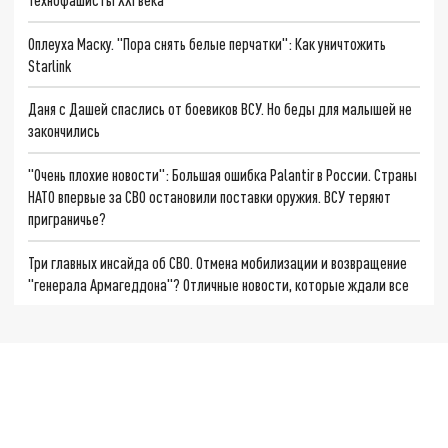
Оплеуха Маску. "Пора снять белые перчатки": Как уничтожить
Starlink
Даня с Дашей спаслись от боевиков ВСУ. Но беды для малышей не
закончились
"Очень плохие новости": Большая ошибка Palantir в России. Страны
НАТО впервые за СВО остановили поставки оружия. ВСУ теряют
приграничье?
Три главных инсайда об СВО. Отмена мобилизации и возвращение
"генерала Армагеддона"? Отличные новости, которые ждали все