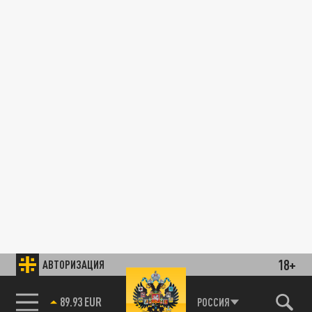
18+
АВТОРИЗАЦИЯ
89.93 EUR
РОССИЯ