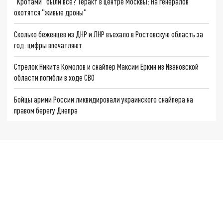
"Кротами" были все? Теракт в центре Москвы: На генералов
охотятся "живые дроны"
Сколько беженцев из ДНР и ЛНР въехало в Ростовскую область за
год: цифры впечатляют
Стрелок Никита Комолов и снайпер Максим Еркин из Ивановской
области погибли в ходе СВО
Бойцы армии России ликвидировали украинского снайпера на
правом берегу Днепра