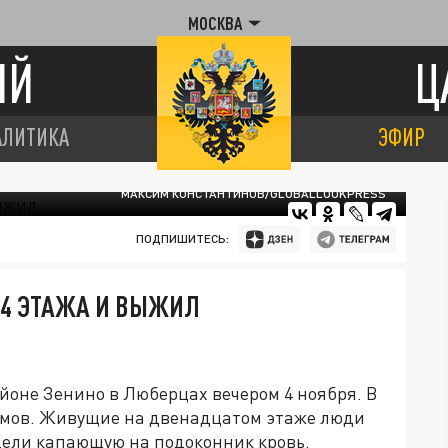
МОСКВА
ИЙ
Ц
АЛИТИКА
ЭФИР
МАКСИМ КОНСТАНТИНОВ/GLOBALLOOKPRESS
ПОДПИШИТЕСЬ:
14 ЭТАЖА И ВЫЖИЛ
йоне Зенино в Люберцах вечером 4 ноября. В
омов. Живущие на двенадцатом этаже люди
дели капающую на подоконник кровь.