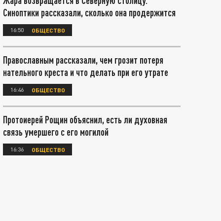
Жара возвращается в Северную столицу.
Синоптики рассказали, сколько она продержится
16:50
ОБЩЕСТВО
Православным рассказали, чем грозит потеря
нательного креста и что делать при его утрате
16:46
ОБЩЕСТВО
Протоиерей Рощин объяснил, есть ли духовная
связь умершего с его могилой
16:36
ОБЩЕСТВО