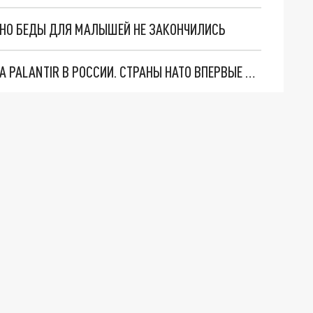
. НО БЕДЫ ДЛЯ МАЛЫШЕЙ НЕ ЗАКОНЧИЛИСЬ
"ОЧЕНЬ ПЛОХИЕ НОВОСТИ": БОЛЬШАЯ ОШИБКА PALANTIR В РОССИИ. СТРАНЫ НАТО ВПЕРВЫЕ ЗА СВО ОСТАНОВИЛИ ПОСТАВКИ ОРУЖИЯ. ВСУ ТЕРЯЮТ ПРИГРАНИЧЬЕ?