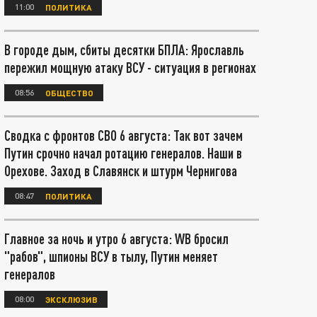
11:00
ПОЛИТИКА
В городе дым, сбиты десятки БПЛА: Ярославль
пережил мощную атаку ВСУ - ситуация в регионах
08:56
ОБЩЕСТВО
Сводка с фронтов СВО 6 августа: Так вот зачем
Путин срочно начал ротацию генералов. Наши в
Орехове. Заход в Славянск и штурм Чернигова
08:47
ПОЛИТИКА
Главное за ночь и утро 6 августа: WB бросил
"рабов", шпионы ВСУ в тылу, Путин меняет
генералов
08:00
ЭКСКЛЮЗИВ