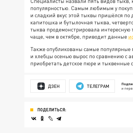
Специалисты назвали пять видов тыкв, 
популярностью. Самым любимым у покупа
и сладкий вкус этой тыквы пришёлся по 
капитошка и бутылочная тыква, четверто
тыква продемонстрировала интересную т
чаще, чем в октябре, приводит данные
и
Также опубликованы самые популярные п
и хлебцы осенью вырос по сравнению с а
приобретать детское пюре и тыквенные 
Подпи
ДЗЕН
ТЕЛЕГРАМ
и перв
ПОДЕЛИТЬСЯ: