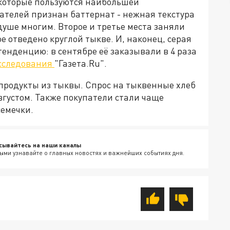
которые пользуются наибольшей
телей признан баттернат - нежная текстура
душе многим. Второе и третье места заняли
е отведено круглой тыкве. И, наконец, серая
енденцию: в сентябре её заказывали в 4 раза
сследования
"Газета.Ru".
родукты из тыквы. Спрос на тыквенные хлеб
вгустом. Также покупатели стали чаще
семечки.
сывайтесь на наши каналы
ыми узнавайте о главных новостях и важнейших событиях дня.