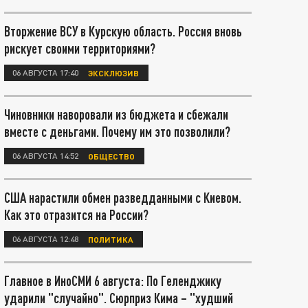
Вторжение ВСУ в Курскую область. Россия вновь
рискует своими территориями?
06 АВГУСТА 17:40
ЭКСКЛЮЗИВ
Чиновники наворовали из бюджета и сбежали
вместе с деньгами. Почему им это позволили?
06 АВГУСТА 14:52
ОБЩЕСТВО
США нарастили обмен разведданными с Киевом.
Как это отразится на России?
06 АВГУСТА 12:48
ПОЛИТИКА
Главное в ИноСМИ 6 августа: По Геленджику
ударили "случайно". Сюрприз Кима – "худший