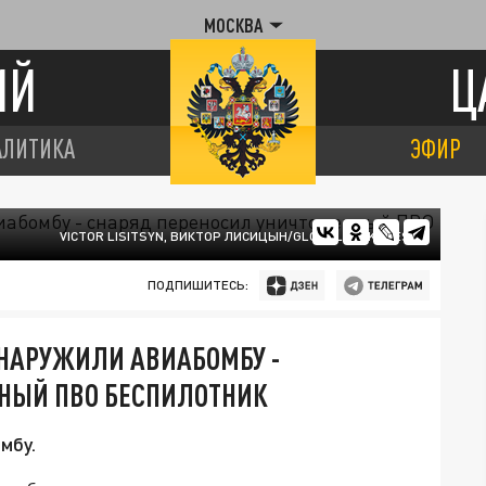
МОСКВА
ИЙ
Ц
АЛИТИКА
ЭФИР
VICTOR LISITSYN, ВИКТОР ЛИСИЦЫН/GLOBALLOOKPRESS
ПОДПИШИТЕСЬ:
БНАРУЖИЛИ АВИАБОМБУ -
НЫЙ ПВО БЕСПИЛОТНИК
мбу.