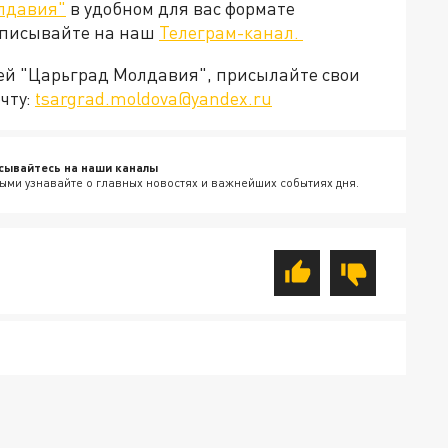
лдавия"
в удобном для вас формате
дписывайте на наш
Телеграм-канал.
ией "Царьград Молдавия", присылайте свои
чту:
tsargrad.moldova@yandex.ru
сывайтесь на наши каналы
ыми узнавайте о главных новостях и важнейших событиях дня.