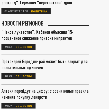
расклад". Германия "перехватила" дрон
06 АВГУСТА 11:00
ПОЛИТИКА
НОВОСТИ РЕГИОНОВ
"Некое лукавство": Кабанов объяснил 15-
процентное снижение притока мигрантов
01:53
ОБЩЕСТВО
Протоиерей Бородин: рай может быть закрыт для
сознательных одиночек
01:23
ОБЩЕСТВО
Аптеки перейдут на цифру: с осени новые правила
изменят покупку лекарств
01:09
ОБЩЕСТВО