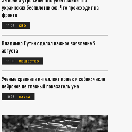
За ночь и утро силы ПВО уничтожили 165
украинских беспилотников. Что происходит на
фронте
11:01
СВО
Владимир Путин сделал важное заявление 9
августа
11:00
ОБЩЕСТВО
Учёные сравнили интеллект кошек и собак: число
нейронов не главный показатель ума
10:58
НАУКА