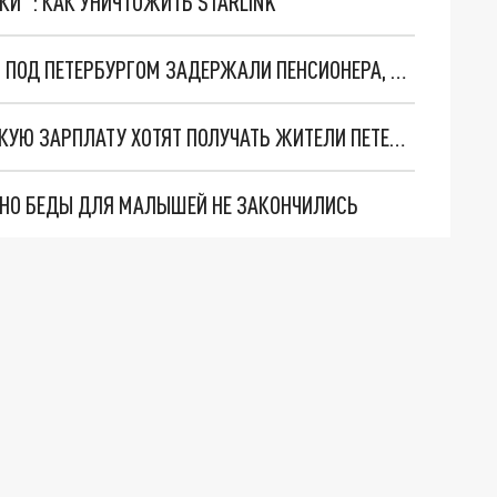
ТКИ": КАК УНИЧТОЖИТЬ STARLINK
ЗВАЛ С СОБОЙ, ОБЕЩАЯ СЛАДОСТИ И ДЕНЬГИ: ПОД ПЕТЕРБУРГОМ ЗАДЕРЖАЛИ ПЕНСИОНЕРА, ПРИСТАВАВШЕГО К ДЕТЯМ
АППЕТИТЫ РАСТУТ: ЭКСПЕРТЫ ВЫЯСНИЛИ, КАКУЮ ЗАРПЛАТУ ХОТЯТ ПОЛУЧАТЬ ЖИТЕЛИ ПЕТЕРБУРГА
. НО БЕДЫ ДЛЯ МАЛЫШЕЙ НЕ ЗАКОНЧИЛИСЬ