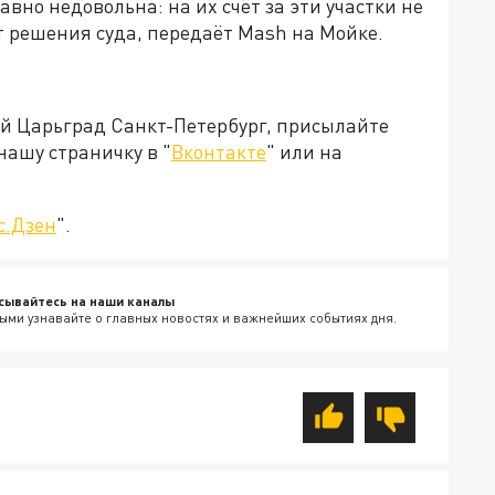
вно недовольна: на их счёт за эти участки не
т решения суда, передаёт Mash на Мойке.
ей Царьград Санкт-Петербург, присылайте
нашу страничку в "
Вконтакте
" или на
с.Дзен
".
сывайтесь на наши каналы
ыми узнавайте о главных новостях и важнейших событиях дня.