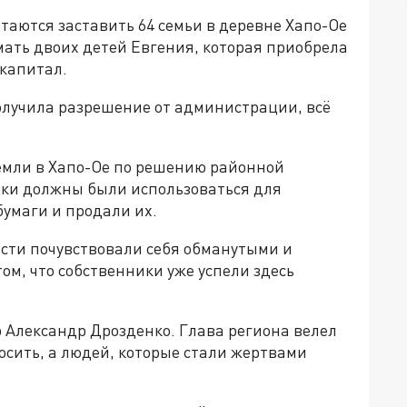
аются заставить 64 семьи в деревне Хапо-Ое
 мать двоих детей Евгения, которая приобрела
ткапитал.
олучила разрешение от администрации, всё
земли в Хапо-Ое по решению районной
стки должны были использоваться для
умаги и продали их.
сти почувствовали себя обманутыми и
том, что собственники уже успели здесь
Александр Дрозденко. Глава региона велел
носить, а людей, которые стали жертвами