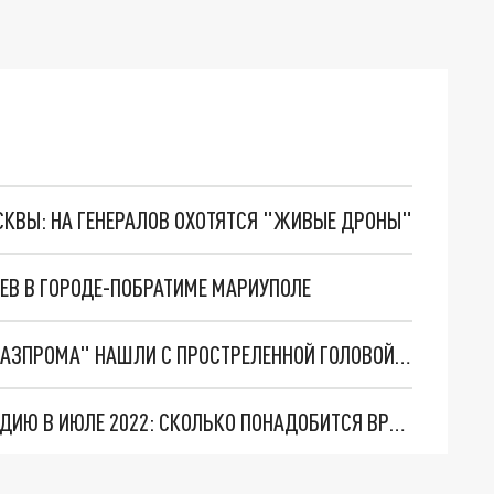
ОСКВЫ: НА ГЕНЕРАЛОВ ОХОТЯТСЯ "ЖИВЫЕ ДРОНЫ"
ЕВ В ГОРОДЕ-ПОБРАТИМЕ МАРИУПОЛЕ
ТЕЛО ДИРЕКТОРА КОМПАНИИ-ПОДРЯДЧИКА "ГАЗПРОМА" НАШЛИ С ПРОСТРЕЛЕННОЙ ГОЛОВОЙ В ЛЕНОБЛАСТИ
КАК ИЗ САНКТ-ПЕТЕРБУРГА УЕХАТЬ В ФИНЛЯНДИЮ В ИЮЛЕ 2022: СКОЛЬКО ПОНАДОБИТСЯ ВРЕМЕНИ И ДЕНЕГ