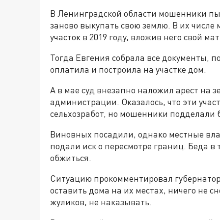
В Ленинградской области мошенники пыт
заново выкупать свою землю. В их числе
участок в 2019 году, вложив него свой ма
Тогда Евгения собрала все документы, п
оплатила и построила на участке дом.
А в мае суд внезапно наложил арест на 
администрации. Оказалось, что эти уча
сельхозработ, но мошенники подделали б
Виновных посадили, однако местные вла
подали иск о пересмотре границ. Беда в 
обжиться.
Ситуацию прокомментировал губернатор 
оставить дома на их местах, ничего не с
жуликов, не наказывать.