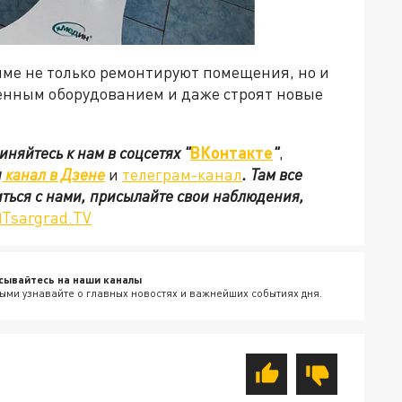
мме не только ремонтируют помещения, но и
нным оборудованием и даже строят новые
иняйтесь к нам в соцсетях
"
ВКонтакте
"
,
ш
канал в Дзене
и
телеграм-канал
. Там все
иться с нами, присылайте свои наблюдения,
Tsargrad.TV
сывайтесь на наши каналы
ыми узнавайте о главных новостях и важнейших событиях дня.