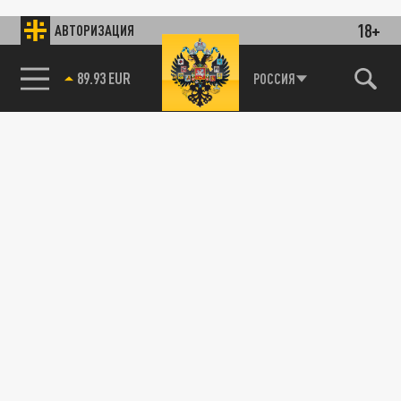
18+
АВТОРИЗАЦИЯ
89.93 EUR
РОССИЯ
115093, г. Москва, переулок Партийный,
д.1, к.57, стр.3, эт.1, пом.I, ком.45