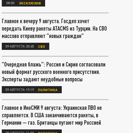
08:00
ЭКСКЛЮЗИВ
Главное к вечеру 9 августа. Госдеп хочет
передать Киеву ракеты ATACMS из Турции. На СВО
массово отправляют "новых граждан"
09 АВГУСТА 20:45
СВО
"Очередная блажь": Россия и Сирия согласовали
новый формат русского военного присутствия.
Эксперты задают неудобные вопросы
09 АВГУСТА 19:19
ПОЛИТИКА
Главное в ИноСМИ 9 августа: Украинская ПВО не
справляется. В США заканчиваются ракеты, в
Германии — газ. Британцы пугают мир Россией
09 АВГУСТА 11:00
ПОЛИТИКА