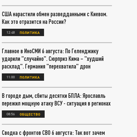
США нарастили обмен разведданными с Киевом.
Как это отразится на России?
12:48
ПОЛИТИКА
Главное в ИноСМИ 6 августа: По Геленджику
ударили "случайно". Сюрприз Кима – "худший
расклад". Германия "перехватила" дрон
11:00
ПОЛИТИКА
В городе дым, сбиты десятки БПЛА: Ярославль
пережил мощную атаку ВСУ - ситуация в регионах
08:56
ОБЩЕСТВО
Сводка с фронтов СВО 6 августа: Так вот зачем