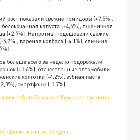
й рост показали свежие помидоры (+7,5%),
я белокочанная капуста (+4,6%), пшеничная
йца (+2,7%). Напротив, подешевели свежие
(-5,2%), вареная колбаса (-4,1%), свинина
,7%).
ов больше всего за неделю подорожали
рошок (+1,6%), отечественные автомобили
 женские колготки (-4,2%), зубная паста
-2,3%), смартфоны (-1,7%).
роспекте Октябрьском в Кемерове появятся
да»!
те
,
Одноклассники
,
Telegram
.