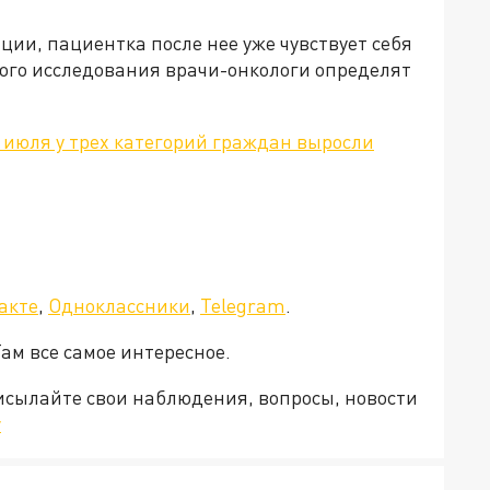
ии, пациентка после нее уже чувствует себя
кого исследования врачи-онкологи определят
1 июля у трех категорий граждан выросли
а»!
акте
,
Одноклассники
,
Telegram
.
Там все самое интересное.
рисылайте свои наблюдения, вопросы, новости
v