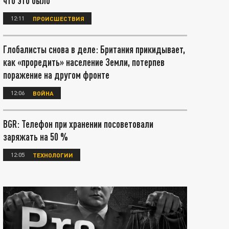
что это было
12:11
ПРОИСШЕСТВИЯ
Глобалисты снова в деле: Британия прикидывает,
как «проредить» население Земли, потерпев
поражение на другом фронте
12:06
ВОЙНА
BGR: Телефон при хранении посоветовали
заряжать на 50 %
12:05
ТЕХНОЛОГИИ