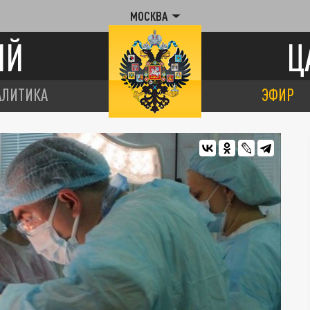
МОСКВА
ИЙ
Ц
АЛИТИКА
ЭФИР