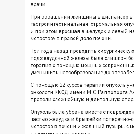
врачи.
При обращении женщины в диспансер в 2
гастроинтестинальная стромальная опух
и при этом вросшая в желудок и левый н
метастазу в правой доле печени.
Три года назад проводить хирургическую
поджелудочной железы была слишком бо
терапия с помощью мощных современных
уменьшить новообразование до операбел
С помощью 22 курсов терапии опухоль уме
онкологи ККОД имени М.С.Раппопорта А
провели сложнейшую и длительную опер
Опухоль была убрана вместе с поврежде
частью желудка и брыжейки поперечно-о
метастаз в печени и желчный пузырь, с 
развития панкреонекроза.