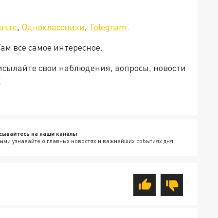
акте
,
Одноклассники
,
Telegram
.
Там все самое интересное.
рисылайте свои наблюдения, вопросы, новости
v
сывайтесь на наши каналы
ыми узнавайте о главных новостях и важнейших событиях дня.