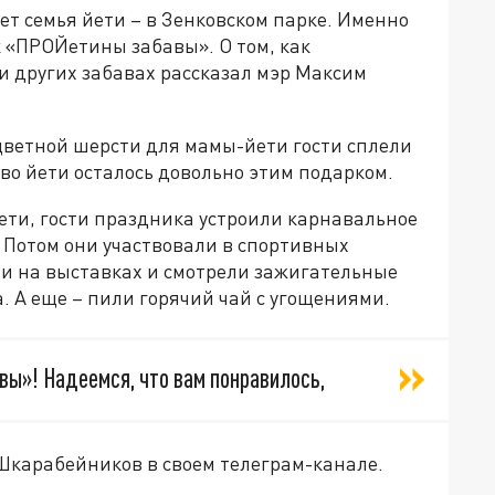
ет семья йети – в Зенковском парке. Именно
 «ПРОЙетины забавы». О том, как
и других забавах рассказал мэр Максим
цветной шерсти для мамы-йети гости сплели
во йети осталось довольно этим подарком.
йети, гости праздника устроили карнавальное
 Потом они участвовали в спортивных
ли на выставках и смотрели зажигательные
. А еще – пили горячий чай с угощениями.
авы»! Надеемся, что вам понравилось,
 Шкарабейников в своем телеграм-канале.