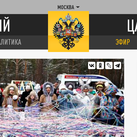
МОСКВА
ИЙ
Ц
АЛИТИКА
ЭФИР