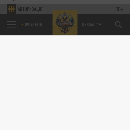
18+
АВТОРИЗАЦИЯ
89.93 EUR
КУЗБАСС
85.64 BRENT