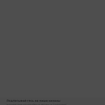
Подписывайтесь на наши каналы
и первыми узнавайте о главных новостях