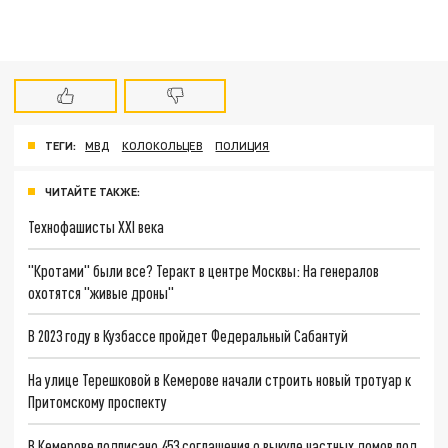
ТЕГИ:
МВД
КОЛОКОЛЬЦЕВ
ПОЛИЦИЯ
ЧИТАЙТЕ ТАКЖЕ:
Технофашисты XXI века
"Кротами" были все? Теракт в центре Москвы: На генералов
охотятся "живые дроны"
В 2023 году в Кузбассе пройдет Федеральный Сабантуй
На улице Терешковой в Кемерове начали строить новый тротуар к
Притомскому проспекту
В Кемерове подписано 453 соглашения о выкупе частных домов под