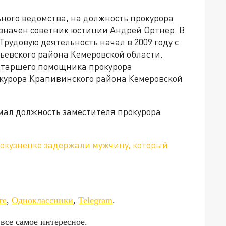
ьного ведомства, на должность прокурора
значен советник юстиции Андрей Ортнер. В
Трудовую деятельность начал в 2009 году с
евского района Кемеровской области.
старшего помощника прокурора
окурора Крапивинского района Кемеровской
имал должность заместителя прокурора
вокузнецке задержали мужчину, который
да»!
те
,
Одноклассники
,
Telegram
.
 все самое интересное.