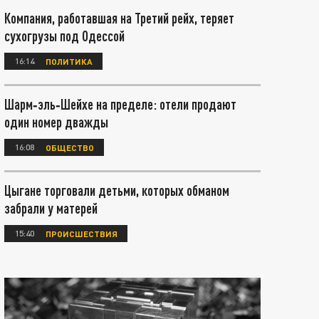
Компания, работавшая на Третий рейх, теряет
сухогрузы под Одессой
16:14
ПОЛИТИКА
Шарм‑эль‑Шейхе на пределе: отели продают
один номер дважды
16:08
ОБЩЕСТВО
Цыгане торговали детьми, которых обманом
забрали у матерей
15:40
ПРОИСШЕСТВИЯ