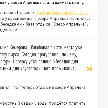
дых у озера Апрелька стали взимать плату.
о города Гурьевск,
жителей которого катают
 что у красивейшего озера Апрелька появилось
 беседками -
база отдыха “Озеро Апрелька",
виденным
.
м из Кемерова. Облюбовал он эти места уже
ству пирса. Сегодня прогулялись по нему,
лазури. Наверху установлено 5 беседок для
домики для круглогодичного проживания,
бавил, что “теперь отдых на озере Апрелька
комфортный отдых у воды придётся платить,