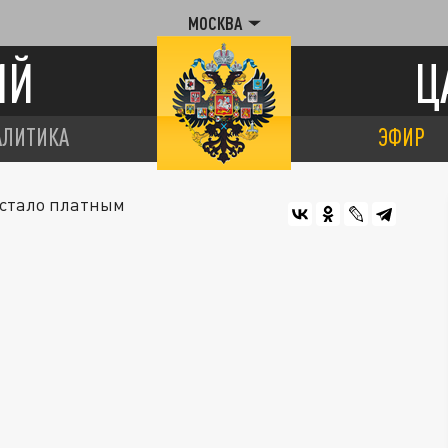
МОСКВА
ИЙ
Ц
АЛИТИКА
ЭФИР