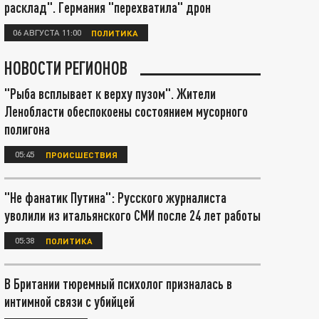
расклад". Германия "перехватила" дрон
06 АВГУСТА 11:00
ПОЛИТИКА
НОВОСТИ РЕГИОНОВ
"Рыба всплывает к верху пузом". Жители
Ленобласти обеспокоены состоянием мусорного
полигона
05:45
ПРОИСШЕСТВИЯ
"Не фанатик Путина": Русского журналиста
уволили из итальянского СМИ после 24 лет работы
05:38
ПОЛИТИКА
В Британии тюремный психолог призналась в
интимной связи с убийцей