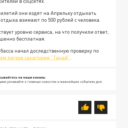
ителей в соцсетях.
тилетий они ездят на Апрельку отдыхать
 отдыха взимают по 500 рублей с человека.
ствует уровню сервиса, на что получили ответ,
ершенно бесплатная.
басса начал доследственную проверку по
нем лагере санатория “Танай”
.
сывайтесь на наши каналы
ыми узнавайте о главных новостях и важнейших событиях дня.