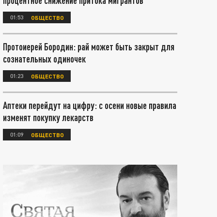
процентное снижение притока мигрантов
01:53
ОБЩЕСТВО
Протоиерей Бородин: рай может быть закрыт для
сознательных одиночек
01:23
ОБЩЕСТВО
Аптеки перейдут на цифру: с осени новые правила
изменят покупку лекарств
01:09
ОБЩЕСТВО