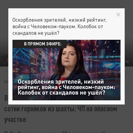
Оскорбления зрителей, низкий рейтинг,
война с Человеком-пауком: Колобок от
скандалов не ушёл?
В ПРЯМОМ ЭФИРЕ:
ПРОИСШЕСТВИЯ
СРОЧНЫЕ НОВОСТИ
ФОТО: ЦАРЬГРАД
10 ИЮНЯ 08:10
ПОДПИШИТЕСЬ:
В Кузбассе экстренная эвакуация почти
сотни горняков из шахты: ЧП на опасном
участке