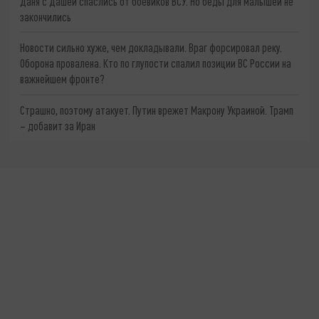
Даня с Дашей спаслись от боевиков ВСУ. Но беды для малышей не
закончились
Новости сильно хуже, чем докладывали. Враг форсировал реку.
Оборона провалена. Кто по глупости спалил позиции ВС России на
важнейшем фронте?
Страшно, поэтому атакует. Путин врежет Макрону Украиной. Трамп
– добавит за Иран