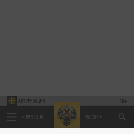
18+
АВТОРИЗАЦИЯ
89.93 EUR
РОССИЯ