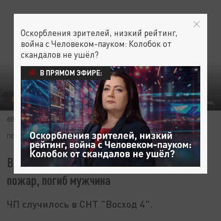
Оскорбления зрителей, низкий рейтинг,
война с Человеком-пауком: Колобок от
скандалов не ушёл?
В ПРЯМОМ ЭФИРЕ:
ПРОИСШЕСТВИЯ
ФОТО: ЦАРЬГРАД.
АНАСТАСИЯ ЖИГИНА
20 АВГУСТА 08:15
ПОДПИШИТЕСЬ:
В курганском садоводстве вспыхнул
пожар, погиб мужчина
ЧП случилось в СНТ "Восход 4".