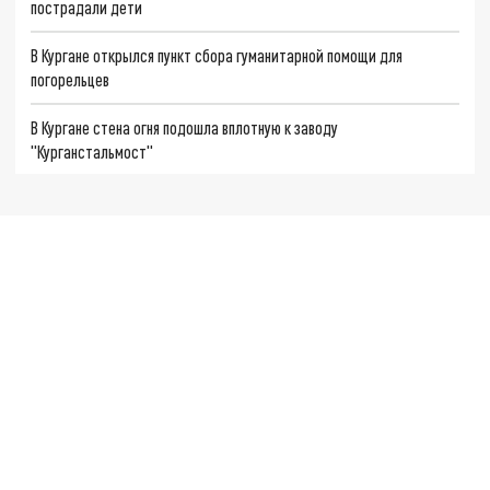
пострадали дети
В Кургане открылся пункт сбора гуманитарной помощи для
погорельцев
В Кургане стена огня подошла вплотную к заводу
"Курганстальмост"