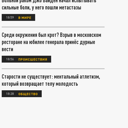
Больной раком Джо Байден начал испытывать
сильные боли, у него пошли метастазы
18:59
В МИРЕ
Среди окружения был крот? Взрыв в московском
ресторане на юбилее генерала принёс дурные
вести
18:56
ПРОИСШЕСТВИЯ
Старости не существует: ментальный атлетизм,
который возвращает телу молодость
18:28
ОБЩЕСТВО