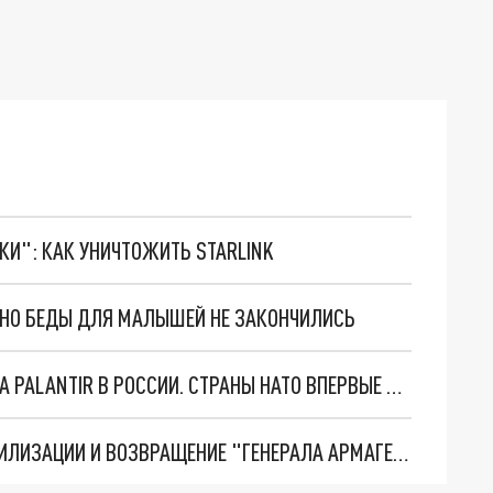
ТКИ": КАК УНИЧТОЖИТЬ STARLINK
. НО БЕДЫ ДЛЯ МАЛЫШЕЙ НЕ ЗАКОНЧИЛИСЬ
"ОЧЕНЬ ПЛОХИЕ НОВОСТИ": БОЛЬШАЯ ОШИБКА PALANTIR В РОССИИ. СТРАНЫ НАТО ВПЕРВЫЕ ЗА СВО ОСТАНОВИЛИ ПОСТАВКИ ОРУЖИЯ. ВСУ ТЕРЯЮТ ПРИГРАНИЧЬЕ?
ТРИ ГЛАВНЫХ ИНСАЙДА ОБ СВО. ОТМЕНА МОБИЛИЗАЦИИ И ВОЗВРАЩЕНИЕ "ГЕНЕРАЛА АРМАГЕДДОНА"? ОТЛИЧНЫЕ НОВОСТИ, КОТОРЫЕ ЖДАЛИ ВСЕ