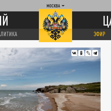
МОСКВА
ИЙ
Ц
АЛИТИКА
ЭФИР