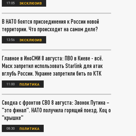
17:05
ЭКСКЛЮЗИВ
В НАТО боятся присоединения к России новой
территории. Что происходит на самом деле?
13:56
ЭКСКЛЮЗИВ
Главное в ИноСМИ 8 августа: ПВО в Киеве - всё.
Маск запретил использовать Starlink для атак
вглубь России. Украине запретили бить по КТК
11:00
ПОЛИТИКА
Сводка с фронтов СВО 8 августа: Звонок Путина –
"это финал". НАТО получила горящий поезд. Коц о
"крышке"
08:30
ПОЛИТИКА