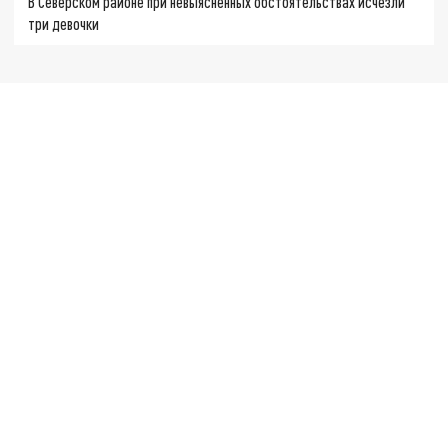
В Северском районе при невыясненных обстоятельствах исчезли
три девочки