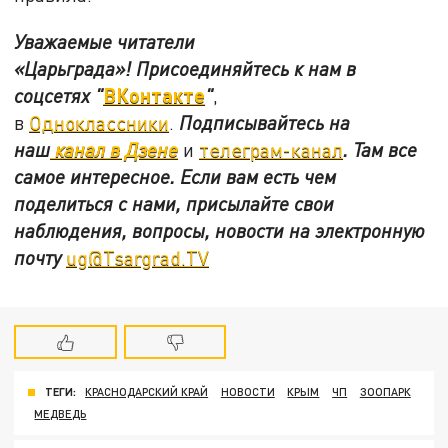
Уважаемые читатели
«Царьграда»!
Присоединяйтесь к нам в
ВКонтакте
соцсетях
"
"
,
в
Одноклассники
.
Подписывайтесь на
наш
канал в Дзене
и
телеграм-канал
. Там все
самое интересное. Если вам есть чем
поделиться с нами, присылайте свои
наблюдения, вопросы, новости на электронную
почту
ug@Tsargrad.TV
ТЕГИ:
КРАСНОДАРСКИЙ КРАЙ
НОВОСТИ
КРЫМ
ЧП
ЗООПАРК
МЕДВЕДЬ