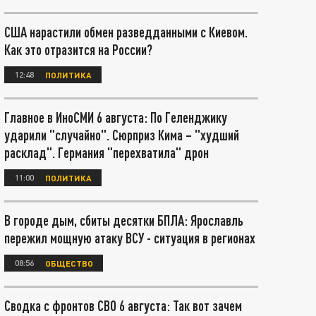
США нарастили обмен разведданными с Киевом.
Как это отразится на России?
12:48
ПОЛИТИКА
Главное в ИноСМИ 6 августа: По Геленджику
ударили "случайно". Сюрприз Кима – "худший
расклад". Германия "перехватила" дрон
11:00
ПОЛИТИКА
В городе дым, сбиты десятки БПЛА: Ярославль
пережил мощную атаку ВСУ - ситуация в регионах
08:56
ОБЩЕСТВО
Сводка с фронтов СВО 6 августа: Так вот зачем