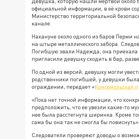
Девушка, которую нашли мертвой около б
официальной информации, в её крови со
Министерство территориальной безопасн
канале.
Накануне около одного из баров Перми 
на штыре металлического забора. Следов
Погибшую звали Надежда, она приехала и
пригласили девушку сходить в бар, разве
По одной из версий, девушку могли увес
родственники погибшей, у девушки была
ограждении, передает «
Комсомольская 
«Пока нет точной информации, что конкре
предположить, что ее увезли какие-то му
нее была расстегнута ширинка. Кроме тог
сама бы она так не смогла бы повиснуть»
Следователи проверяют доводы о возмож