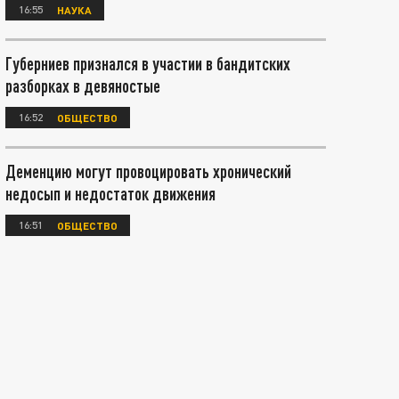
16:55
НАУКА
Губерниев признался в участии в бандитских
разборках в девяностые
16:52
ОБЩЕСТВО
Деменцию могут провоцировать хронический
недосып и недостаток движения
16:51
ОБЩЕСТВО