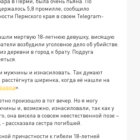
ара в Перми, была очень пьяна. По
держалось 5,8 промилле, сообщило
ости Пермского края в своем Telegram-
нашли мертвую 18-летнюю девушку, висящую
атели возбудили уголовное дело об убийстве.
з деревни в город к брату. Подруга
яться.
ти мужчины и изнасиловать. Так думают
 расстёгнута ширинка, когда её нашли на
правда
».
тно произошло в тот вечер. Но я могу
жчины и, возможно, изнасиловали, так как у
о, она висела в совсем неестественной позе –
, - рассказала сестра погибшей.
ной причастности к гибели 18-летней