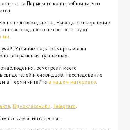
опасности Пермского края сообщили, что
ется.
ях не подтверждается. Выводы о совершении
ранных государств не соответствуют
ении
.
учай. Уточняется, что смерть могла
колотого ранения туловища».
еонаблюдения, осмотрели место
 свидетелей и очевидцев. Расследование
ем в Перми читайте
в нашем материале
.
акте
,
Одноклассники
,
Telegram
.
Там все самое интересное.