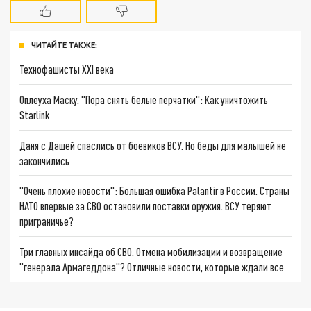
ЧИТАЙТЕ ТАКЖЕ:
Технофашисты XXI века
Оплеуха Маску. "Пора снять белые перчатки": Как уничтожить
Starlink
Даня с Дашей спаслись от боевиков ВСУ. Но беды для малышей не
закончились
"Очень плохие новости": Большая ошибка Palantir в России. Страны
НАТО впервые за СВО остановили поставки оружия. ВСУ теряют
приграничье?
Три главных инсайда об СВО. Отмена мобилизации и возвращение
"генерала Армагеддона"? Отличные новости, которые ждали все