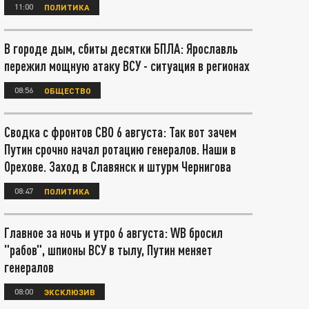
11:00
ПОЛИТИКА
В городе дым, сбиты десятки БПЛА: Ярославль
пережил мощную атаку ВСУ - ситуация в регионах
08:56
ОБЩЕСТВО
Сводка с фронтов СВО 6 августа: Так вот зачем
Путин срочно начал ротацию генералов. Наши в
Орехове. Заход в Славянск и штурм Чернигова
08:47
ПОЛИТИКА
Главное за ночь и утро 6 августа: WB бросил
"рабов", шпионы ВСУ в тылу, Путин меняет
генералов
08:00
ЭКСКЛЮЗИВ