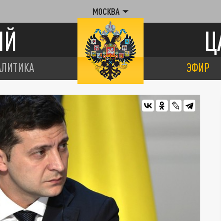
МОСКВА
ИЙ
Ц
АЛИТИКА
ЭФИР