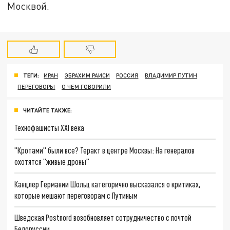
Москвой.
ТЕГИ:
ИРАН
ЭБРАХИМ РАИСИ
РОССИЯ
ВЛАДИМИР ПУТИН
ПЕРЕГОВОРЫ
О ЧЕМ ГОВОРИЛИ
ЧИТАЙТЕ ТАКЖЕ:
Технофашисты XXI века
"Кротами" были все? Теракт в центре Москвы: На генералов
охотятся "живые дроны"
Канцлер Германии Шольц категорично высказался о критиках,
которые мешают переговорам с Путиным
Шведская Postnord возобновляет сотрудничество с почтой
Белоруссии