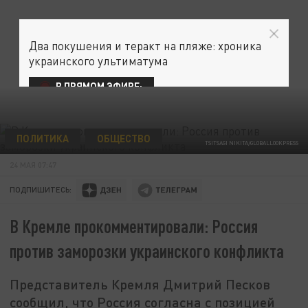
Два покушения и теракт на пляже: хроника
украинского ультиматума
В ПРЯМОМ ЭФИРЕ:
ПОЛИТИКА
ОБЩЕСТВО
TSITSAGI NIKITA/GLOBALLOOKPRESS
24 МАЯ 07:47
ПОДПИШИТЕСЬ:
В Кремле прокомментировали: Россия
против заморозки украинского конфликта
Представитель Кремля Дмитрий Песков
сообщил, что Россия согласна с позицией