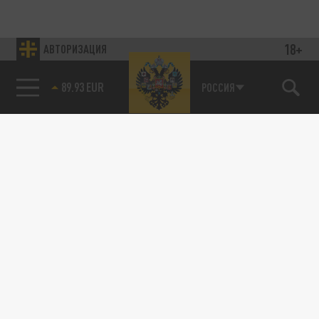
18+
АВТОРИЗАЦИЯ
89.93 EUR
РОССИЯ