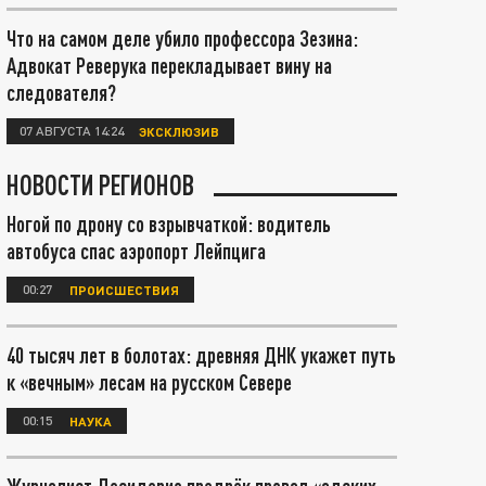
Что на самом деле убило профессора Зезина:
Адвокат Реверука перекладывает вину на
следователя?
07 АВГУСТА 14:24
ЭКСКЛЮЗИВ
НОВОСТИ РЕГИОНОВ
Ногой по дрону со взрывчаткой: водитель
автобуса спас аэропорт Лейпцига
00:27
ПРОИСШЕСТВИЯ
40 тысяч лет в болотах: древняя ДНК укажет путь
к «вечным» лесам на русском Севере
00:15
НАУКА