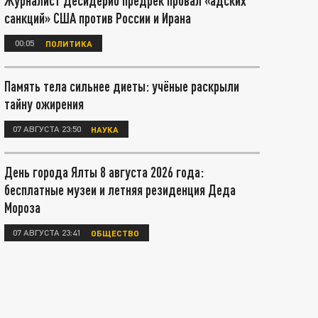
Журналист Десидерио предрёк провал «адских
санкций» США против России и Ирана
00:05
ПОЛИТИКА
Память тела сильнее диеты: учёные раскрыли
тайну ожирения
07 АВГУСТА 23:50
НАУКА
День города Ялты 8 августа 2026 года:
бесплатные музеи и летняя резиденция Деда
Мороза
07 АВГУСТА 23:41
ОБЩЕСТВО