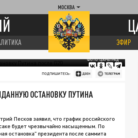
МОСКВА
ИЙ
Ц
АЛИТИКА
ЭФИР
ФОТО: ЦАРЬГРАД
ПОДПИШИТЕСЬ:
ИДАННУЮ ОСТАНОВКУ ПУТИНА
рий Песков заявил, что график российского
Осаке будет чрезвычайно насыщенным. По
ная остановка" президента после саммита