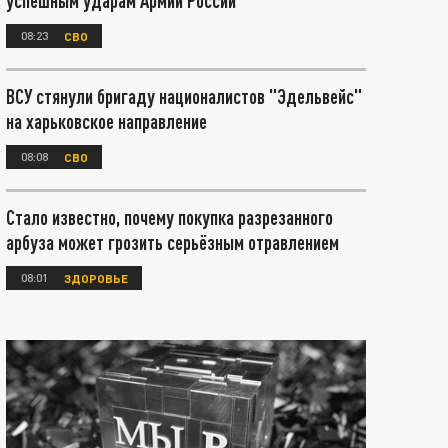
успешным ударам Армии России
08:23
СВО
ВСУ стянули бригаду националистов "Эдельвейс"
на харьковское направление
08:08
СВО
Стало известно, почему покупка разрезанного
арбуза может грозить серьёзным отравлением
08:01
ЗДОРОВЬЕ