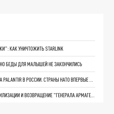
ТКИ": КАК УНИЧТОЖИТЬ STARLINK
. НО БЕДЫ ДЛЯ МАЛЫШЕЙ НЕ ЗАКОНЧИЛИСЬ
"ОЧЕНЬ ПЛОХИЕ НОВОСТИ": БОЛЬШАЯ ОШИБКА PALANTIR В РОССИИ. СТРАНЫ НАТО ВПЕРВЫЕ ЗА СВО ОСТАНОВИЛИ ПОСТАВКИ ОРУЖИЯ. ВСУ ТЕРЯЮТ ПРИГРАНИЧЬЕ?
ТРИ ГЛАВНЫХ ИНСАЙДА ОБ СВО. ОТМЕНА МОБИЛИЗАЦИИ И ВОЗВРАЩЕНИЕ "ГЕНЕРАЛА АРМАГЕДДОНА"? ОТЛИЧНЫЕ НОВОСТИ, КОТОРЫЕ ЖДАЛИ ВСЕ