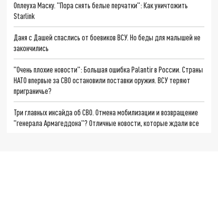
Оплеуха Маску. "Пора снять белые перчатки": Как уничтожить
Starlink
Даня с Дашей спаслись от боевиков ВСУ. Но беды для малышей не
закончились
"Очень плохие новости": Большая ошибка Palantir в России. Страны
НАТО впервые за СВО остановили поставки оружия. ВСУ теряют
приграничье?
Три главных инсайда об СВО. Отмена мобилизации и возвращение
"генерала Армагеддона"? Отличные новости, которые ждали все