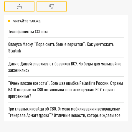
ЧИТАЙТЕ ТАКЖЕ:
Технофашисты XXI века
Оплеуха Маску. "Пора снять белые перчатки": Как уничтожить
Starlink
Даня с Дашей спаслись от боевиков ВСУ. Но беды для малышей не
закончились
"Очень плохие новости": Большая ошибка Palantir в России. Страны
НАТО впервые за СВО остановили поставки оружия. ВСУ теряют
приграничье?
Три главных инсайда об СВО. Отмена мобилизации и возвращение
"генерала Армагеддона"? Отличные новости, которые ждали все