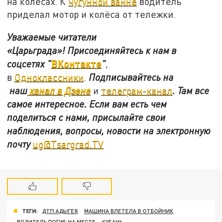
на колёсах. К
чугунной ванне
водитель
приделал мотор и колёса от тележки.
Уважаемые читатели
«Царьграда»!
Присоединяйтесь к нам в
ВКонтакте
соцсетях
"
"
,
в
Одноклассники
.
Подписывайтесь на
наш
канал в Дзене
и
телеграм-канал
. Там все
самое интересное. Если вам есть чем
поделиться с нами, присылайте свои
наблюдения, вопросы, новости на электронную
почту
ug@Tsargrad.TV
ТЕГИ:
ДТП АДЫГЕЯ
МАШИНА ВЛЕТЕЛА В ОТБОЙНИК
ВОДИТЕЛЬ ПОГИБ НА МЕСТЕ
КУБАНЬ