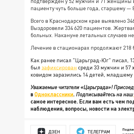
подтверждён у 52 мужчин и 71 женщины 
пациенту чуть больше года, старшему — 
Всего в Краснодарском крае выявлено 34
Выздоровели 334 620 пациентов. Жертва
больных. Накануне летальных случаев не
Лечение в стационарах продолжают 218 б
Как ранее писал "Царьград-Юг" писал,
1
был
зафиксирован
среди 33 мужчин и 57 ж
ковидом заразились 14 детей, младшему 
Уважаемые читатели «Царьграда»! Присоеди
в
Одноклассники
.
Подписывайтесь на наш
самое интересное. Если вам есть чем по
наблюдения, вопросы, новости на элек
Подпи
ДЗЕН
ТЕЛЕГРАМ
и перв