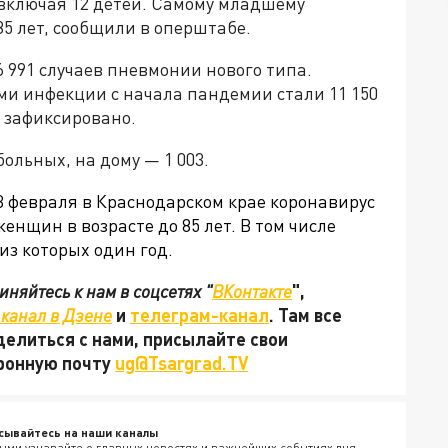
включая 12 детей. Самому младшему
85 лет, сообщили в оперштабе.
6 991 случаев пневмонии нового типа.
ми инфекции с начала пандемии стали 11 150
 зафиксировано.
ольных, на дому — 1 003.
3 февраля в Краснодарском крае коронавирус
енщин в возрасте до 85 лет. В том числе
из которых один год.
няйтесь к нам в соцсетях "
ВКонтакте
",
канал в Дзене
и
телеграм-канал
. Там все
делиться с нами, присылайте свои
тронную почту
ug@Tsargrad.TV
сывайтесь на наши каналы
ыми узнавайте о главных новостях и важнейших событиях дня.