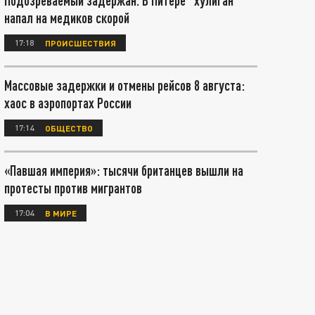
Подозреваемый задержан. В Питере "хулиган"
напал на медиков скорой
17:18
ПРОИСШЕСТВИЯ
Массовые задержки и отмены рейсов 8 августа:
хаос в аэропортах России
17:14
ОБЩЕСТВО
«Павшая империя»: тысячи британцев вышли на
протесты против мигрантов
17:04
В МИРЕ