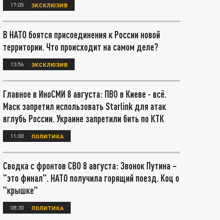
17:05
ЭКСКЛЮЗИВ
В НАТО боятся присоединения к России новой
территории. Что происходит на самом деле?
13:56
ЭКСКЛЮЗИВ
Главное в ИноСМИ 8 августа: ПВО в Киеве - всё.
Маск запретил использовать Starlink для атак
вглубь России. Украине запретили бить по КТК
11:00
ПОЛИТИКА
Сводка с фронтов СВО 8 августа: Звонок Путина –
"это финал". НАТО получила горящий поезд. Коц о
"крышке"
08:30
ПОЛИТИКА