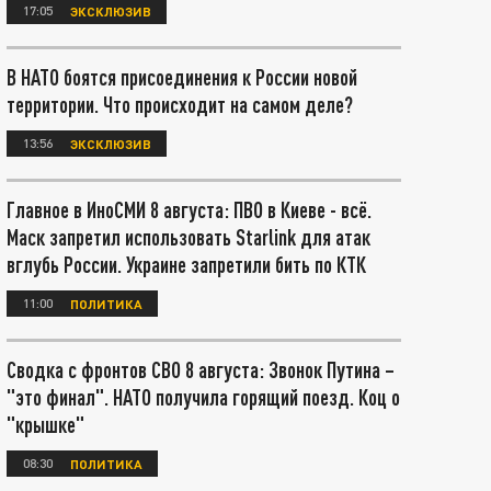
17:05
ЭКСКЛЮЗИВ
В НАТО боятся присоединения к России новой
территории. Что происходит на самом деле?
13:56
ЭКСКЛЮЗИВ
Главное в ИноСМИ 8 августа: ПВО в Киеве - всё.
Маск запретил использовать Starlink для атак
вглубь России. Украине запретили бить по КТК
11:00
ПОЛИТИКА
Сводка с фронтов СВО 8 августа: Звонок Путина –
"это финал". НАТО получила горящий поезд. Коц о
"крышке"
08:30
ПОЛИТИКА