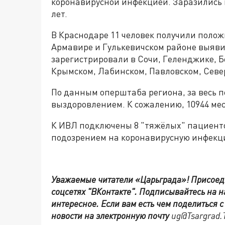
коронавирусной инфекцией. Заразились п
лет.
В Краснодаре 11 человек получили полож
Армавире и Гулькевичском районе выявил
зарегистрировали в Сочи, Геленджике, Б
Крымском, Лабинском, Павловском, Севе
По данным оперштаба региона, за весь п
выздоровлением. К сожалению, 10944 мес
К ИВЛ подключены 8 "тяжёлых" пациенто
подозрением на коронавирусную инфекци
Уважаемые читатели «Царьграда»!
Присоед
соцсетях
"ВКонтакте"
.
Подписывайтесь на 
интересное. Если вам есть чем поделиться 
новости на электронную почту
ug@Tsargrad.