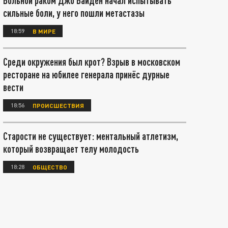
Больной раком Джо Байден начал испытывать
сильные боли, у него пошли метастазы
18:59
В МИРЕ
Среди окружения был крот? Взрыв в московском
ресторане на юбилее генерала принёс дурные
вести
18:56
ПРОИСШЕСТВИЯ
Старости не существует: ментальный атлетизм,
который возвращает телу молодость
18:28
ОБЩЕСТВО