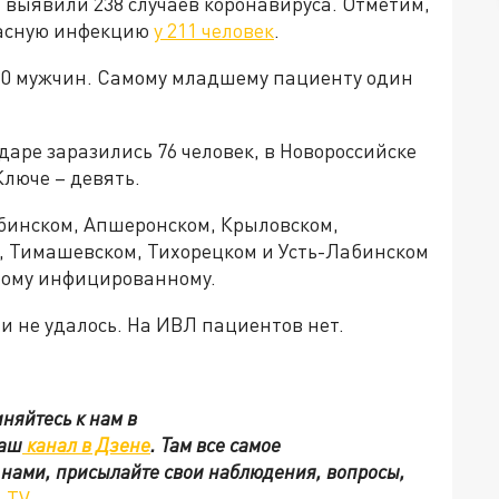
 выявили 238 случаев коронавируса. Отметим,
пасную инфекцию
у 211 человек
.
90 мужчин. Самому младшему пациенту один
аре заразились 76 человек, в Новороссийске
 Ключе – девять.
бинском, Апшеронском, Крыловском,
, Тимашевском, Тихорецком и Усть-Лабинском
ному инфицированному.
и не удалось. На ИВЛ пациентов нет.
няйтесь к нам в
наш
канал в Дзене
. Там все самое
с нами, присылайте свои наблюдения, вопросы,
.TV