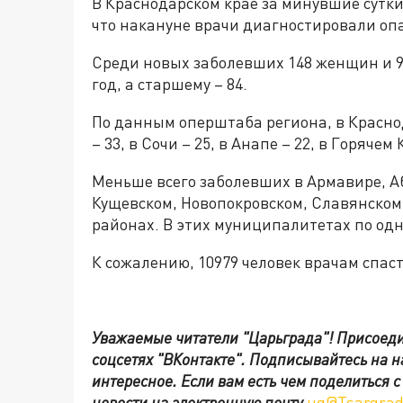
В Краснодарском крае за минувшие сутки
что накануне врачи диагностировали о
Среди новых заболевших 148 женщин и 
год, а старшему – 84.
По данным оперштаба региона, в Краснод
– 33, в Сочи – 25, в Анапе – 22, в Горячем
Меньше всего заболевших в Армавире, А
Кущевском, Новопокровском, Славянском
районах. В этих муниципалитетах по од
К сожалению, 10979 человек врачам спаст
Уважаемые читатели "Царьграда"!
Присоеди
соцсетях
"ВКонтакте"
.
Подписывайтесь на 
интересное. Если вам есть чем поделиться 
новости на электронную почту
ug@Tsargrad