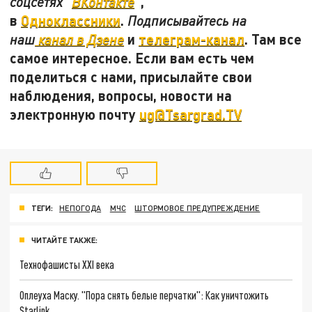
",
соцсетях "
ВКонтакте
в
Одноклассники
.
Подписывайтесь на
и
телеграм-канал
. Там все
наш
канал в Дзене
самое интересное. Если вам есть чем
поделиться с нами, присылайте свои
наблюдения, вопросы, новости на
электронную почту
ug@Tsargrad.TV
ТЕГИ:
НЕПОГОДА
МЧС
ШТОРМОВОЕ ПРЕДУПРЕЖДЕНИЕ
ЧИТАЙТЕ ТАКЖЕ:
Технофашисты XXI века
Оплеуха Маску. "Пора снять белые перчатки": Как уничтожить
Starlink