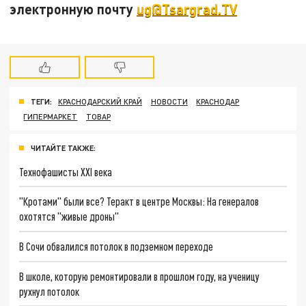
электронную почту
ug@Tsargrad.TV
ТЕГИ:
КРАСНОДАРСКИЙ КРАЙ
НОВОСТИ
КРАСНОДАР
ГИПЕРМАРКЕТ
ТОВАР
ЧИТАЙТЕ ТАКЖЕ:
Технофашисты XXI века
"Кротами" были все? Теракт в центре Москвы: На генералов
охотятся "живые дроны"
В Сочи обвалился потолок в подземном переходе
В школе, которую ремонтировали в прошлом году, на ученицу
рухнул потолок